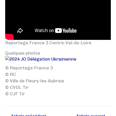
Reportage France 3 Centre-Val-de-Loire
Quelques photos
© Reportage France 3
© RC
© Ville de Fleury-les-Aubrais
© CVDL Tir
© CJF Tir
←
Article précédent
Article suivant
→