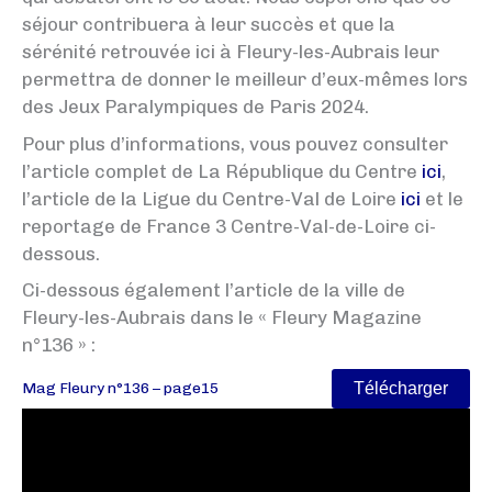
séjour contribuera à leur succès et que la
sérénité retrouvée ici à Fleury-les-Aubrais leur
permettra de donner le meilleur d’eux-mêmes lors
des Jeux Paralympiques de Paris 2024.
Pour plus d’informations, vous pouvez consulter
l’article complet de La République du Centre
ici
,
l’article de la Ligue du Centre-Val de Loire
ici
et le
reportage de France 3 Centre-Val-de-Loire ci-
dessous.
Ci-dessous également l’article de la ville de
Fleury-les-Aubrais dans le « Fleury Magazine
n°136 » :
Télécharger
Mag Fleury n°136 – page15