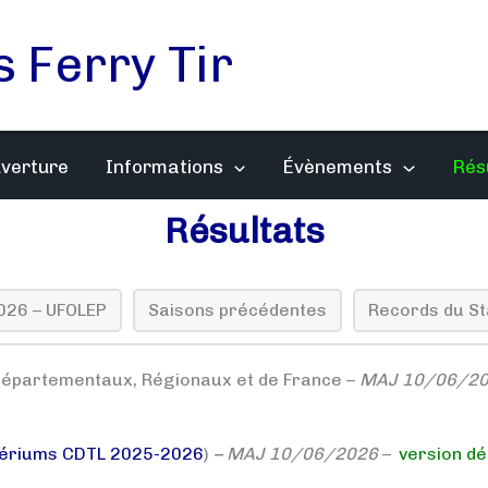
s Ferry Tir
uverture
Informations
Évènements
Rés
Résultats
026 – UFOLEP
Saisons précédentes
Records du S
Départementaux, Régionaux et de France –
MAJ 10/06/2
tériums CDTL 2025-2026
)
– MAJ 10/06/2026
–
version déf