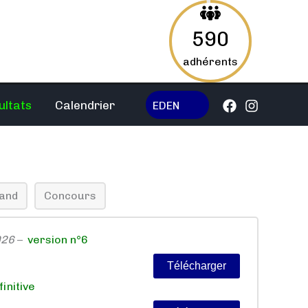
590
adhérents
ultats
Calendrier
EDEN
tand
Concours
026
–
version n°6
Télécharger
initive