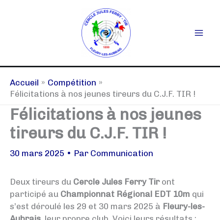
Aller
au
contenu
Accueil
Compétition
Félicitations à nos jeunes tireurs du C.J.F. TIR !
Félicitations à nos jeunes
tireurs du C.J.F. TIR !
30 mars 2025
• Par
Communication
Deux tireurs du
Cercle Jules Ferry Tir
ont
participé au
Championnat Régional EDT 10m
qui
s’est déroulé les 29 et 30 mars 2025 à
Fleury-les-
Aubrais
, leur propre club. Voici leurs résultats :