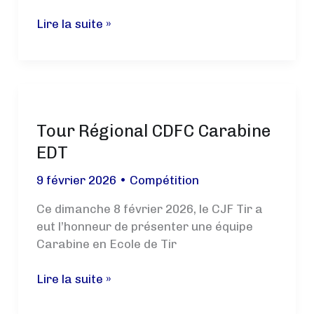
CDFC
Lire la suite »
10m
Pistolet
Adultes
à
Brioude
Tour Régional CDFC Carabine
EDT
9 février 2026
•
Compétition
Ce dimanche 8 février 2026, le CJF Tir a
eut l’honneur de présenter une équipe
Carabine en Ecole de Tir
Tour
Lire la suite »
Régional
CDFC