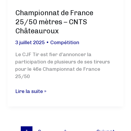
25 m
Championnat de France
–
Division 2
25/50 mètres – CNTS
Châteauroux
3 juillet 2025
•
Compétition
Le CJF Tir est fier d’annoncer la
participation de plusieurs de ses tireurs
pour le 46e Championnat de France
25/50
Championnat
Lire la suite »
de
France
25/50
mètres
–