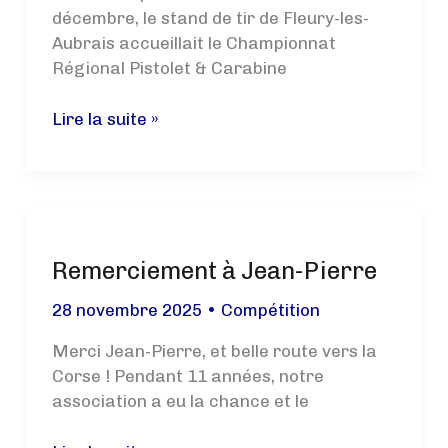
décembre, le stand de tir de Fleury-les-
Aubrais accueillait le Championnat
Régional Pistolet & Carabine
Championnat
Lire la suite »
Régional
10
m
Pistolet
&
Remerciement à Jean-Pierre
Carabine
–
28 novembre 2025
•
Compétition
Le
CJF
Merci Jean-Pierre, et belle route vers la
TIR
Corse ! Pendant 11 années, notre
brille
association a eu la chance et le
à
domicile