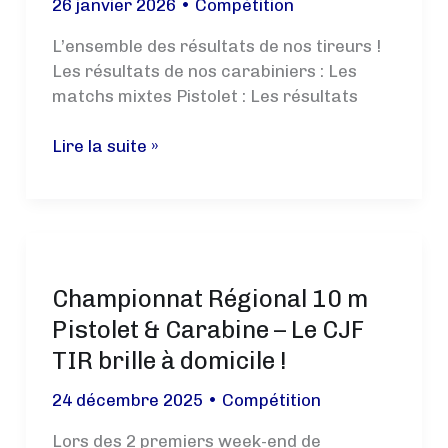
26 janvier 2026
•
Compétition
L’ensemble des résultats de nos tireurs !
Les résultats de nos carabiniers : Les
matchs mixtes Pistolet : Les résultats
Les
Lire la suite »
tireurs
du
CJF
TIR
au
Championnat Régional 10 m
Championnat
de
Pistolet & Carabine – Le CJF
France
TIR brille à domicile !
24 décembre 2025
•
Compétition
Lors des 2 premiers week-end de