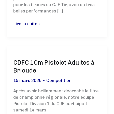
pour les tireurs du CJF Tir, avec de très
belles performances […]
Résultats
Lire la suite »
des
tireurs
du
CJF
Tir
CDFC 10m Pistolet Adultes à
–
Mars
Brioude
&
15 mars 2026
•
Compétition
Avril
Après avoir brillamment décroché le titre
de championne régionale, notre équipe
Pistolet Division 1 du CJF participait
samedi 14 mars