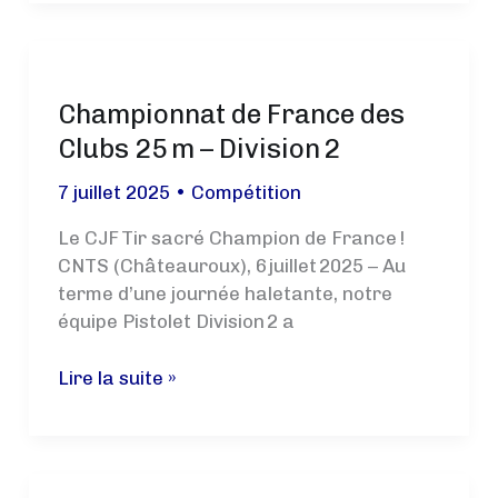
pour
le
CJF
Championnat de France des
Tir
lors
Clubs 25 m – Division 2
du
7 juillet 2025
•
Compétition
Championnat
Départemental
Le CJF Tir sacré Champion de France !
10m
CNTS (Châteauroux), 6 juillet 2025 – Au
terme d’une journée haletante, notre
équipe Pistolet Division 2 a
Championnat
Lire la suite »
de
France
des
Clubs