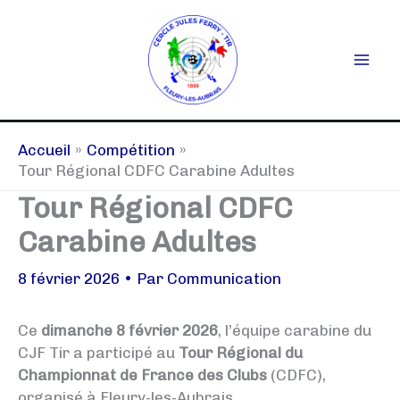
Aller
au
contenu
Accueil
Compétition
Tour Régional CDFC Carabine Adultes
Tour Régional CDFC
Carabine Adultes
8 février 2026
• Par
Communication
Ce
dimanche 8 février 2026
, l’équipe carabine du
CJF Tir a participé au
Tour Régional du
Championnat de France des Clubs
(CDFC),
organisé à Fleury-les-Aubrais.