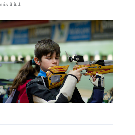
linés
3 à 1
.