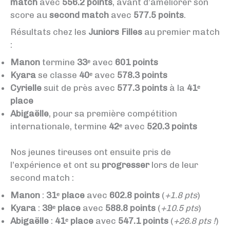
match
avec
556.2 points
, avant d’améliorer son
score au
second match
avec
577.5 points
.
Résultats chez les
Juniors Filles
au premier match
:
Manon
termine
33ᵉ
avec
601 points
Kyara
se classe
40ᵉ
avec
578.3 points
Cyrielle
suit de près avec
577.3 points
à la
41ᵉ
place
Abigaëlle
, pour sa première compétition
internationale, termine
42ᵉ
avec
520.3 points
Nos jeunes tireuses ont ensuite pris de
l’expérience et ont su
progresser
lors de leur
second match :
Manon
:
31ᵉ place
avec
602.8 points
(
+1.8 pts
)
Kyara
:
39ᵉ place
avec
588.8 points
(
+10.5 pts
)
Abigaëlle
:
41ᵉ place
avec
547.1 points
(
+26.8 pts !
)