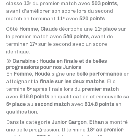
classe
13ᵉ
du premier match avec
503 points
,
avant d’améliorer son score lors du second
match en terminant
11ᵉ
avec
520 points
.
Côté
Homme
,
Claude
décroche une
11ᵉ place
sur
le premier match avec
546 points
, avant de
terminer
17ᵉ
sur le second avec un score
identique.
🎯
Carabine : Houda en finale et de belles
progressions pour nos Juniors
En
Femme
,
Houda
signe une
belle performance
en
atteignant la
finale sur les deux matchs
. Elle
termine
5ᵉ
après finale lors du
premier match
avec
616.6 points
en qualification et renouvelle sa
5ᵉ place
au
second match
avec
614.8 points
en
qualification.
Dans la catégorie
Junior Garçon
,
Ethan
a montré
une belle progression. Il termine
18ᵉ au premier