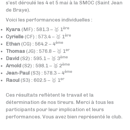
s’est déroulé les 4 et 5 mai à la SMOC (Saint Jean
de Braye).
Voici les performances individuelles :
ère
Kyara
(MF) : 581.3 – 🥇 1
ère
Cyrielle
(CF) : 573.4 – 🥇 1
ème
Ethan
(CG) : 564.2 – 4
er
Thomas
(JG) : 576.8 – 🥇 1
ème
David
(S2) : 595.1 – 🥉 3
ème
Arnold
(S2) : 598.1 – 🥈 2
ème
Jean-Paul
(S3) : 578.3 – 4
er
Raoul
(S3) : 602.5 – 🥇 1
Ces résultats reflètent le travail et la
détermination de nos tireurs. Merci à tous les
participants pour leur implication et leurs
performances. Vous avez bien représenté le club.
S3)
Arnold (S2)
David (S2)