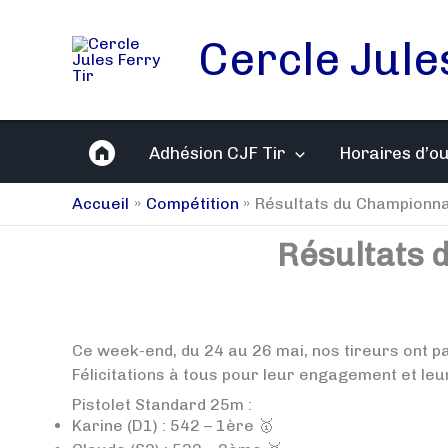
Aller
au
Cercle Jule
contenu
Adhésion CJF Tir
Horaires d’o
Accueil
Compétition
Résultats du Championna
Résultats 
Ce week-end, du 24 au 26 mai, nos tireurs ont 
Félicitations à tous pour leur engagement et leurs
Pistolet Standard 25m :
Karine (D1) : 542 – 1ère 🥇