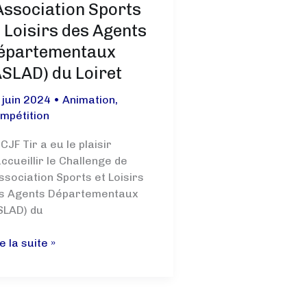
’Association Sports
t Loisirs des Agents
épartementaux
ASLAD) du Loiret
 juin 2024
•
Animation
,
mpétition
CJF Tir a eu le plaisir
accueillir le Challenge de
Association Sports et Loisirs
s Agents Départementaux
SLAD) du
allenge
e la suite »
Association
orts