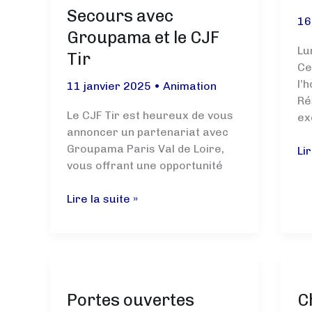
:
Secours avec
16
Une
Groupama et le CJF
belle
Lu
découverte
Tir
Ce
du
l’
11 janvier 2025
•
Animation
tir
Ré
sportif
Le CJF Tir est heureux de vous
ex
!
annoncer un partenariat avec
Groupama Paris Val de Loire,
Ne
Lir
vous offrant une opportunité
spo
d’
Formez-
Lire la suite »
Ré
vous
de
aux
20
Gestes
!
de
Premiers
Portes ouvertes
C
Secours