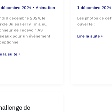
 décembre 2024
•
Animation
1 décembre 202
ndi 9 décembre 2024, le
Les photos de cet
rcle Jules Ferry Tir a eu
ouverte :
honneur de recevoir AS
Porte
seaux pour un événement
Lire la suite »
ouverte
ceptionnel
pour
tworking
l’association
e la suite »
rtif
CJF
AS
APE
seau
24
hallenge de