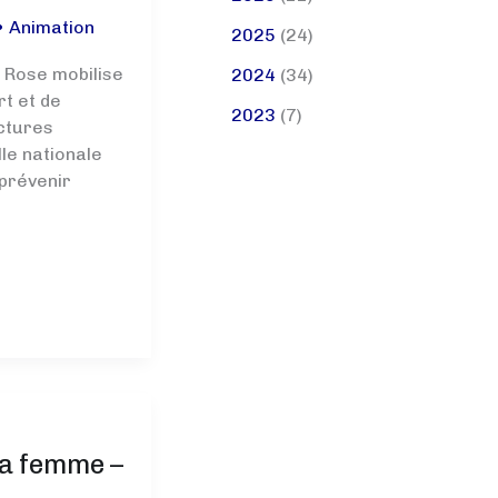
•
Animation
2025
(24)
 Rose mobilise
2024
(34)
rt et de
2023
(7)
ctures
lle nationale
 prévenir
la femme –