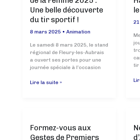
de la Femme 2025 :
H
Sportives
Une belle découverte
le
(CROS)
du tir sportif !
21
8 mars 2025
•
Animation
Me
jo
Le samedi 8 mars 2025, le stand
tr
régional de Fleury-les-Aubrais
ca
a ouvert ses portes pour une
tir
journée spéciale à l’occasion
Le
Lir
Retour
Lire la suite »
jo
sur
du
la
CJ
Journée
Ha
de
dé
la
le
Formez-vous aux
N
Femme
tir
2025
Gestes de Premiers
d
spo