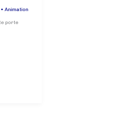
4
•
Animation
te porte