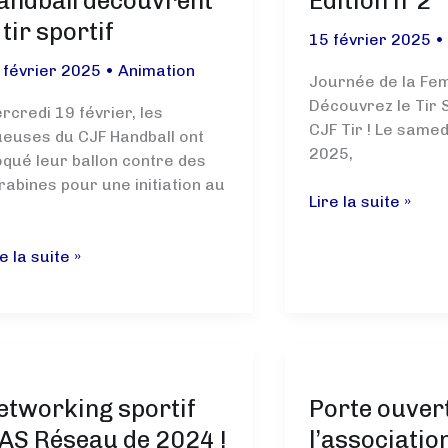
andball découvrent
Édition n°2
 tir sportif
15 février 2025
 février 2025
•
Animation
Journée de la Fe
Découvrez le Tir S
rcredi 19 février, les
CJF Tir ! Le same
ueuses du CJF Handball ont
2025,
oqué leur ballon contre des
rabines pour une initiation au
Journée
Lire la suite »
de
la
s
e la suite »
femme
ueuses
–
Édition
F
n°2
ndball
couvrent
etworking sportif
Porte ouver
’AS Réseau de 2024 !
l’associatio
rtif