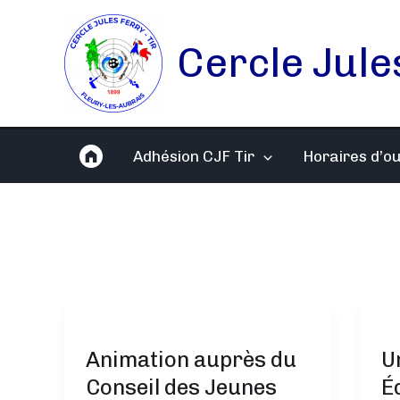
Aller
au
Cercle Jule
contenu
Adhésion CJF Tir
Horaires d’o
Animation auprès du
U
Conseil des Jeunes
É