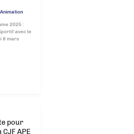
•
Animation
mme 2025 :
portif avec le
di 8 mars
te pour
n CJF APE