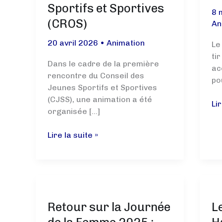
Sportifs et Sportives
8 
(CROS)
An
20 avril 2026
•
Animation
Le
ti
Dans le cadre de la première
ac
rencontre du Conseil des
po
Jeunes Sportifs et Sportives
(CJSS), une animation a été
Un
Lir
organisée […]
sp
po
Animation
Lire la suite »
Ell
auprès
–
du
Édi
Conseil
n°
des
Jeunes
Retour sur la Journée
L
Sportifs
et