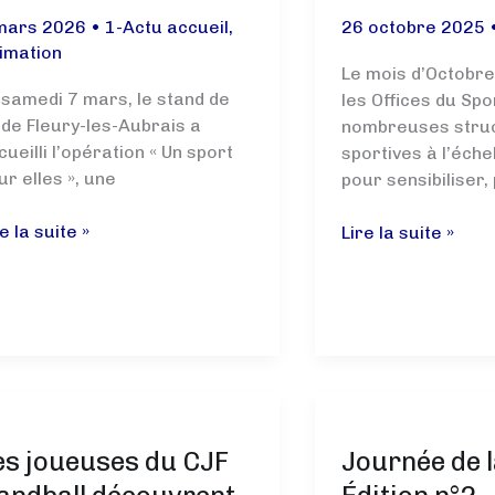
mars 2026
•
1-Actu accueil
,
26 octobre 2025
imation
Le mois d’Octobre
 samedi 7 mars, le stand de
les Offices du Spo
r de Fleury-les-Aubrais a
nombreuses stru
cueilli l’opération « Un sport
sportives à l’éche
ur elles », une
pour sensibiliser,
e la suite »
Octobre
Lire la suite »
ort
rose
ur
au
es
CJF
Tir
tion
3
es joueuses du CJF
Journée de 