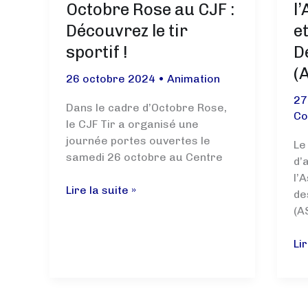
avec
Octobre Rose au CJF :
l
Groupama
Découvrez le tir
e
et
sportif !
D
le
CJF
(
26 octobre 2024
•
Animation
Tir
27
Dans le cadre d’Octobre Rose,
Co
le CJF Tir a organisé une
journée portes ouvertes le
Le 
samedi 26 octobre au Centre
d’
l’
Portes
Lire la suite »
de
ouvertes
(A
Octobre
Rose
Ch
Lir
au
de
CJF
l’
:
Sp
Découvrez