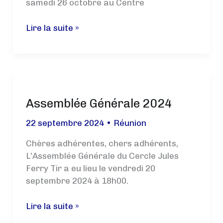
samedi 26 octobre au Centre
Portes
Lire la suite »
ouvertes
Octobre
Rose
au
CJF
Assemblée Générale 2024
:
Découvrez
22 septembre 2024
•
Réunion
le
tir
Chères adhérentes, chers adhérents,
sportif
L’Assemblée Générale du Cercle Jules
!
Ferry Tir a eu lieu le vendredi 20
septembre 2024 à 18h00.
Assemblée
Lire la suite »
Générale