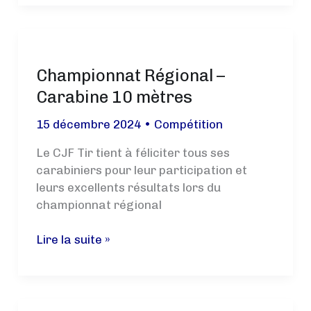
d’AS
Réseau
de
2024
Championnat Régional –
!
Carabine 10 mètres
15 décembre 2024
•
Compétition
Le CJF Tir tient à féliciter tous ses
carabiniers pour leur participation et
leurs excellents résultats lors du
championnat régional
Championnat
Lire la suite »
Régional
–
Carabine
10