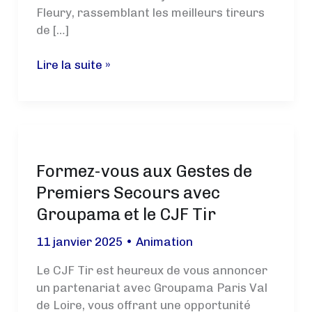
Fleury, rassemblant les meilleurs tireurs
de […]
Championnat
Lire la suite »
Régional
–
Pistolet
10
mètres
Formez-vous aux Gestes de
Premiers Secours avec
Groupama et le CJF Tir
11 janvier 2025
•
Animation
Le CJF Tir est heureux de vous annoncer
un partenariat avec Groupama Paris Val
de Loire, vous offrant une opportunité