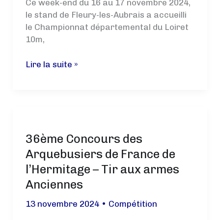
Ce week-end du 16 au 17 novembre 2024,
le stand de Fleury-les-Aubrais a accueilli
le Championnat départemental du Loiret
10m,
Championnat
Lire la suite »
départemental
du
Loiret
10m
:
36ème Concours des
un
week-
Arquebusiers de France de
end
l’Hermitage – Tir aux armes
riche
Anciennes
en
performances
13 novembre 2024
•
Compétition
pour