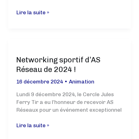
Formez-
Lire la suite »
vous
aux
Gestes
de
Premiers
Networking sportif d’AS
Secours
avec
Réseau de 2024 !
Groupama
16 décembre 2024
•
Animation
et
le
Lundi 9 décembre 2024, le Cercle Jules
CJF
Ferry Tir a eu l’honneur de recevoir AS
Tir
Réseaux pour un événement exceptionnel
Networking
Lire la suite »
sportif