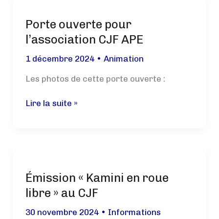
mètres
Porte ouverte pour
l’association CJF APE
1 décembre 2024
•
Animation
Les photos de cette porte ouverte :
Porte
Lire la suite »
ouverte
pour
l’association
CJF
APE
Émission « Kamini en roue
libre » au CJF
30 novembre 2024
•
Informations