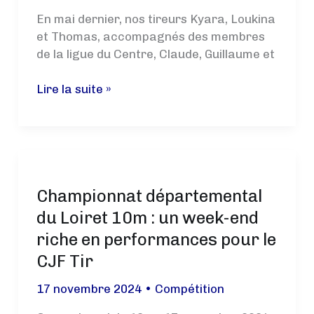
En mai dernier, nos tireurs Kyara, Loukina
et Thomas, accompagnés des membres
de la ligue du Centre, Claude, Guillaume et
Émission
Lire la suite »
« Kamini
en
roue
libre »
au
Championnat départemental
CJF
du Loiret 10m : un week-end
riche en performances pour le
CJF Tir
17 novembre 2024
•
Compétition