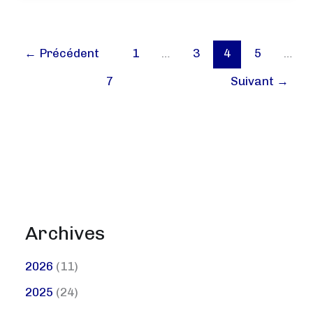
Sportif
au
Féminin
←
Précédent
1
…
3
4
5
…
:
Rejoignez-
7
Suivant
→
nous
au
CJF
!
Archives
2026
(11)
2025
(24)