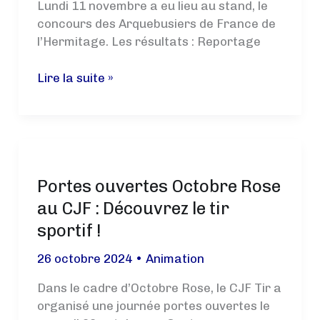
le
Lundi 11 novembre a eu lieu au stand, le
CJF
concours des Arquebusiers de France de
Tir
l’Hermitage. Les résultats : Reportage
36ème
Lire la suite »
Concours
des
Arquebusiers
de
France
Portes ouvertes Octobre Rose
de
l’Hermitage
au CJF : Découvrez le tir
–
sportif !
Tir
aux
26 octobre 2024
•
Animation
armes
Dans le cadre d’Octobre Rose, le CJF Tir a
Anciennes
organisé une journée portes ouvertes le